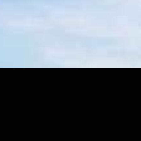
Dub
les 
com