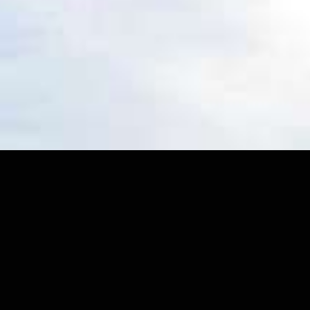
aï 2025 : Pourquo
villas explosent e
ment en profiter