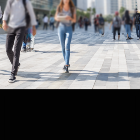
Dubaï réforme
son système
éducatif pour
devenir un pôle