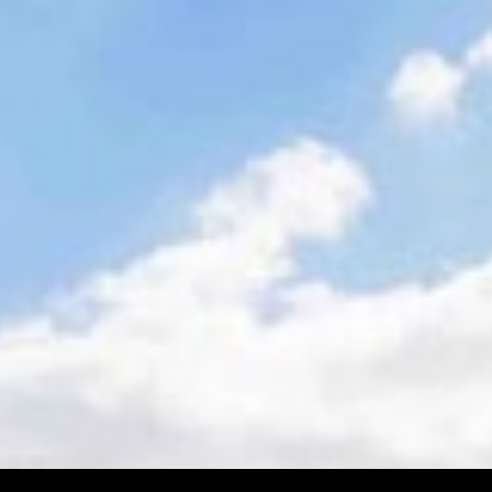
aï bat un nouvea